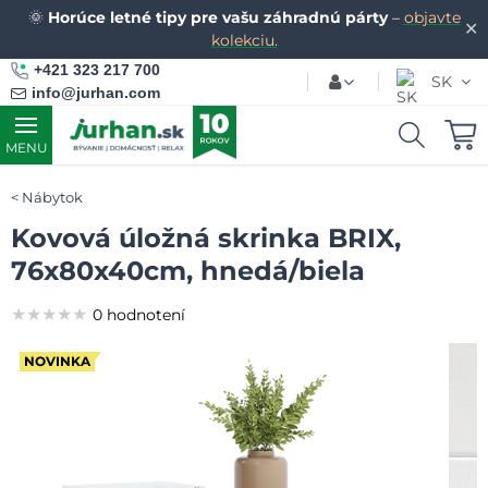
🌞
Horúce letné tipy pre vašu záhradnú párty
–
objavte
✕
kolekciu.
+421 323 217 700
SK
info@jurhan.com
MENU
Nábytok
Kovová úložná skrinka BRIX,
76x80x40cm, hnedá/biela
★★★★★
★★★★★
★★★★★
0 hodnotení
NOVINKA