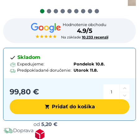
Hodnotenie obchodu
4.9/5
★★★★★
Na základe
10.233 recenzií
Skladom
Expedujeme:
Pondelok 10.8.
Predpokladané doručenie:
Utorok
11.8.
99,80 €
Pridať do košíka
Možnosti
od
5,20 €
Doprava
dopravy