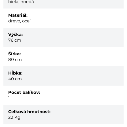
biela, hnedá
Materiál:
drevo, oceľ
Výška:
76 cm
Šírka:
80 cm
Hĺbka:
40 cm
Počet balíkov:
1
Celková hmotnosť:
22
Kg