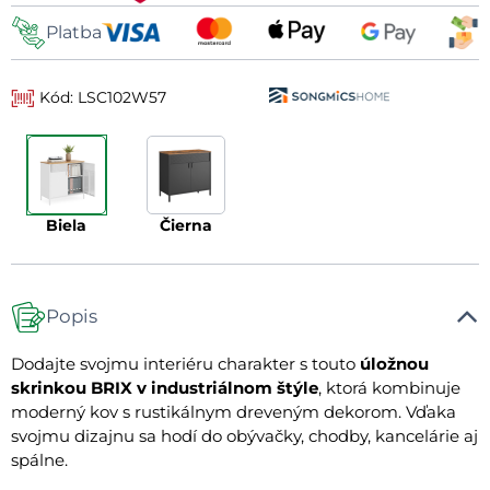
Platba
Kód: LSC102W57
biela
čierna
Popis
Dodajte svojmu interiéru charakter s touto
úložnou
skrinkou BRIX v industriálnom štýle
, ktorá kombinuje
moderný kov s rustikálnym dreveným dekorom. Vďaka
svojmu dizajnu sa hodí do obývačky, chodby, kancelárie aj
spálne.