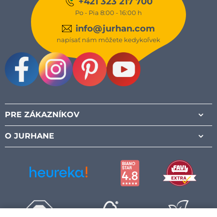
+421 323 217 700
Po - Pia 8:00 - 16:00 h
info@jurhan.com
napísať nám môžete kedykoľvek
Facebook
Instagram
Pinterest
Youtube
PRE ZÁKAZNÍKOV
O JURHANE