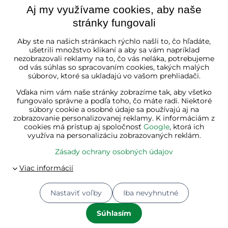
Aj my využívame cookies, aby naše
stránky fungovali
Slovenská republika
Aby ste na našich stránkach rýchlo našli to, čo hľadáte,
ušetrili množstvo klikaní a aby sa vám napríklad
nezobrazovali reklamy na to, čo vás neláka, potrebujeme
od vás súhlas so spracovaním cookies, takých malých
súborov, ktoré sa ukladajú vo vašom prehliadači.
Vďaka nim vám naše stránky zobrazíme tak, aby všetko
fungovalo správne a podľa toho, čo máte radi. Niektoré
súbory cookie a osobné údaje sa používajú aj na
zobrazovanie personalizovanej reklamy. K informáciám z
cookies má prístup aj spoločnosť
Google
, ktorá ich
využíva na personalizáciu zobrazovaných reklám.
Zásady ochrany osobných údajov
Nastaviť voľby
Iba nevyhnutné
© 2026
Jurhan.com 💚 | Všetky práva vyhradené
Predvoľby súkromia
Zásady ochrany osobných údajov
Súhlasím
Stav objednávky