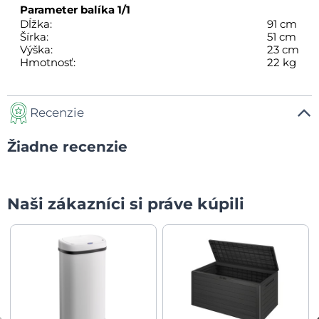
Parameter balíka
1/1
Dĺžka:
91 cm
Šírka:
51 cm
Výška:
23 cm
Hmotnosť:
22 kg
Recenzie
Žiadne recenzie
Naši zákazníci si práve kúpili