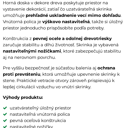
Horná doska v dekore dreva poskytuje priestor na
vystavenie dekorácií, zatiaľ čo uzatvárateľná skrinka
umožňuje
prehľadné uskladnenie vecí mimo dohľadu
.
Vnútorná polica je
výškovo nastaviteľná
, takže si úložný
priestor jednoducho prispôsobíte podľa potreby.
Konštrukcia z
pevnej ocele a odolnej drevotriesky
zaručuje stabilitu a dlhú životnosť. Skrinka je vybavená
nastaviteľnými nožičkami
, ktoré zabezpečujú stabilitu
aj na nerovnom povrchu.
Pre vyššiu bezpečnosť je súčasťou balenia aj
ochrana
proti prevráteniu
, ktorá umožňuje upevnenie skrinky k
stene. Praktické vetracie otvory zároveň prispievajú k
lepšej cirkulácii vzduchu vo vnútri skrinky.
Výhody produktu:
uzatvárateľný úložný priestor
nastaviteľná vnútorná polica
pevná oceľová konštrukcia
nastaviteľné nožičky