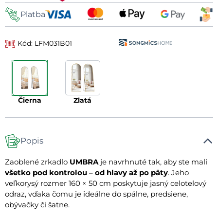
Platba
Kód: LFM031B01
čierna
zlatá
Popis
Zaoblené zrkadlo
UMBRA
je navrhnuté tak, aby ste mali
všetko pod kontrolou – od hlavy až po päty
. Jeho
veľkorysý rozmer 160 × 50 cm poskytuje jasný celotelový
odraz, vďaka čomu je ideálne do spálne, predsiene,
obývačky či šatne.