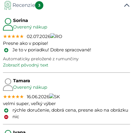
Recenzie
3
Sorina
Overený nákup
★★★★★
★★★★★
★★★★★
02.07.2026
Presne ako v popise!
Je to v poriadku! Dobre spracované!
Automaticky preložené z rumunčiny
zobraziť pôvodný text
Tamara
Overený nákup
★★★★★
★★★★★
★★★★★
16.06.2026
velmi super, veľký výber
rýchle doručenie, dobrá cena, presne ako na obrázku
nic
Ivana