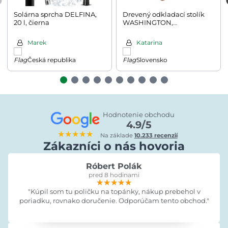
Solárna sprcha DELFINA,
Drevený odkladací stolík
20 l, čierna
WASHINGTON,
45x45x45cm, hnedá
Marek
Katarina
Česká republika
Slovensko
Hodnotenie obchodu
4.9/5
★★★★★
Na základe
10.233 recenzií
Zákazníci o nás hovoria
Róbert Polák
pred 8 hodinami
★★★★★
★★★★★
★★★★★
"Kúpil som tu poličku na topánky, nákup prebehol v
poriadku, rovnako doručenie. Odporúčam tento obchod."