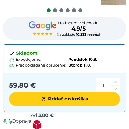
Hodnotenie obchodu
4.9/5
★★★★★
Na základe
10.233 recenzií
Skladom
Expedujeme:
Pondelok 10.8.
Predpokladané doručenie:
Utorok
11.8.
59,80 €
Pridať do košíka
Možnosti
od
3,80 €
Doprava
dopravy