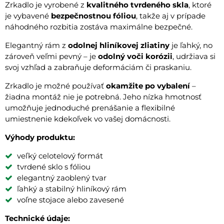
Zrkadlo je vyrobené z
kvalitného tvrdeného skla
, ktoré
je vybavené
bezpečnostnou fóliou
, takže aj v prípade
náhodného rozbitia zostáva maximálne bezpečné.
Elegantný rám z
odolnej hliníkovej zliatiny
je ľahký, no
zároveň veľmi pevný – je
odolný voči korózii
, udržiava si
svoj vzhľad a zabraňuje deformáciám či praskaniu.
Zrkadlo je možné používať
okamžite po vybalení
–
žiadna montáž nie je potrebná. Jeho nízka hmotnosť
umožňuje jednoduché prenášanie a flexibilné
umiestnenie kdekoľvek vo vašej domácnosti.
Výhody produktu:
veľký celotelový formát
tvrdené sklo s fóliou
elegantný zaoblený tvar
ľahký a stabilný hliníkový rám
voľne stojace alebo zavesené
Technické údaje: