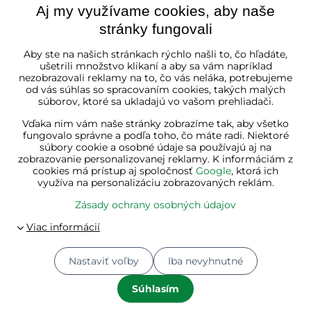
Aj my využívame cookies, aby naše
stránky fungovali
Slovenská republika
Aby ste na našich stránkach rýchlo našli to, čo hľadáte,
ušetrili množstvo klikaní a aby sa vám napríklad
nezobrazovali reklamy na to, čo vás neláka, potrebujeme
od vás súhlas so spracovaním cookies, takých malých
súborov, ktoré sa ukladajú vo vašom prehliadači.
Vďaka nim vám naše stránky zobrazíme tak, aby všetko
fungovalo správne a podľa toho, čo máte radi. Niektoré
súbory cookie a osobné údaje sa používajú aj na
zobrazovanie personalizovanej reklamy. K informáciám z
cookies má prístup aj spoločnosť
Google
, ktorá ich
využíva na personalizáciu zobrazovaných reklám.
Zásady ochrany osobných údajov
Nastaviť voľby
Iba nevyhnutné
© 2026
Jurhan.com 💚 | Všetky práva vyhradené
Predvoľby súkromia
Zásady ochrany osobných údajov
Súhlasím
Stav objednávky
Vytvorené pomocou:
BiznisWeb.sk