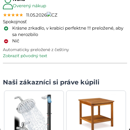
Overený nákup
★★★★★
★★★★★
★★★★★
11.05.2026
Spokojnosť
Krásne zrkadlo, v krabici perfektne !!! preložené, aby
sa nerozbilo
Nič
Automaticky preložené z češtiny
zobraziť pôvodný text
Naši zákazníci si práve kúpili