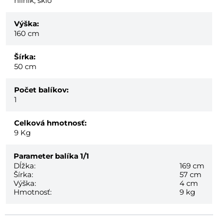
hliník, sklo
Výška:
160 cm
Šírka:
50 cm
Počet balíkov:
1
Celková hmotnosť:
9
Kg
Parameter balíka
1/1
Dĺžka:
169 cm
Šírka:
57 cm
Výška:
4 cm
Hmotnosť:
9 kg