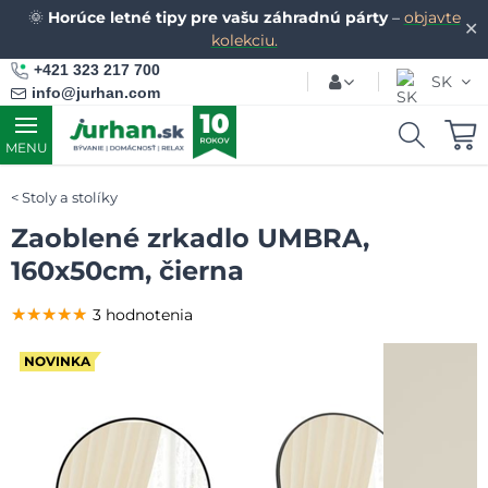
🌞
Horúce letné tipy pre vašu záhradnú párty
–
objavte
✕
kolekciu.
+421 323 217 700
SK
info@jurhan.com
MENU
Stoly a stolíky
Zaoblené zrkadlo UMBRA,
160x50cm, čierna
★★★★★
★★★★★
★★★★★
3 hodnotenia
NOVINKA