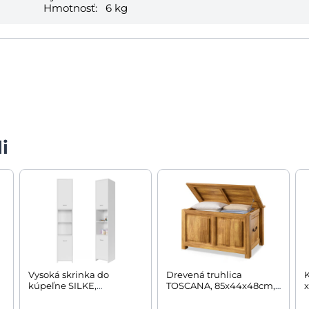
Hmotnosť:
6 kg
i
Vysoká skrinka do
Drevená truhlica
kúpeľne SILKE,
TOSCANA, 85x44x48cm,
x
180x30x30cm, biela
prírodná hnedá