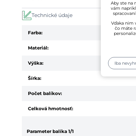
Aby ste na n
vám napríkl
spracovaní
Technické údaje
Vďaka nim v
čo máte r
Farba:
personaliz
Materiál:
Výška:
Iba nevyh
Šírka:
Počet balíkov:
Celková hmotnosť:
Parameter balíka
1/1