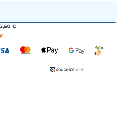
Možnost
d
3,50 €
dopravy