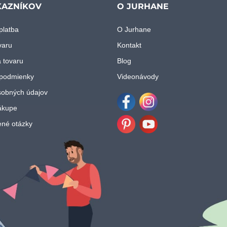
KAZNÍKOV
O JURHANE
platba
O Jurhane
varu
Kontakt
 tovaru
Blog
podmienky
Videonávody
obných údajov
ákupe
Facebook
Instagram
ené otázky
Pinterest
Youtube