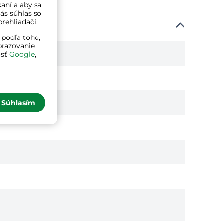
kaní a aby sa
ás súhlas so
rehliadači.
 podľa toho,
brazovanie
osť
Google
,
Súhlasím