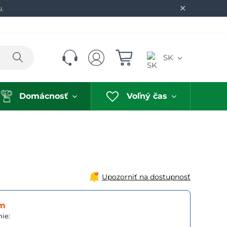
✕
u.
Hľadať
SK
Domácnosť
Voľný čas
Upozorniť na dostupnosť
om
ie: