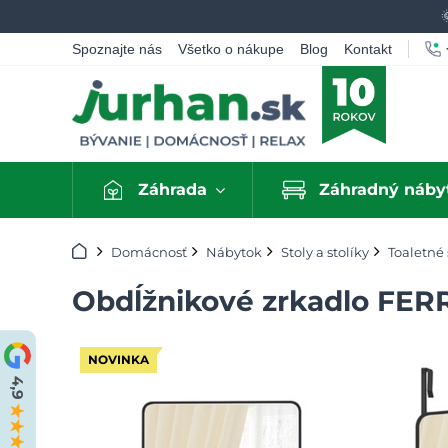
Spoznajte nás
Všetko o nákupe
Blog
Kontakt
Záhrada
Záhradný náby
Úvod
Domácnosť
Nábytok
Stoly a stolíky
Toaletné 
Obdĺžnikové zrkadlo FER
NOVINKA