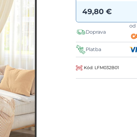
49,80 €
o
Doprava
Platba
Kód: LFM032B01