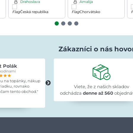
Drahoslava
Amalija
Česká republika
Chorvátsko
Zákazníci o nás hovo
t Polák
Lenka Bujňáčková
hodinami
pred 15 hodinami
★★★
★★★
★★★
★★★★★
★★★★★
★★★★★
ku na topánky, nákup
"Skvelé, tovar doručený včas, výrobo
riadku, rovnako
zodpovedá fotografiám, montážny
Viete, že z našich skladov
čam tento obchod."
návod prehľadný a všetky diely
odchádza
denne až 560
objedná
označené."