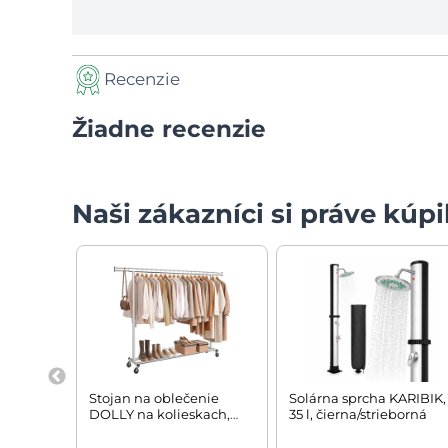
Recenzie
Žiadne recenzie
Naši zákazníci si práve kúpil
Stojan na oblečenie
Solárna sprcha KARIBIK,
DOLLY na kolieskach,
35 l, čierna/strieborná
max. 150 kg, 45x160-
200x161,5cm, strieborná