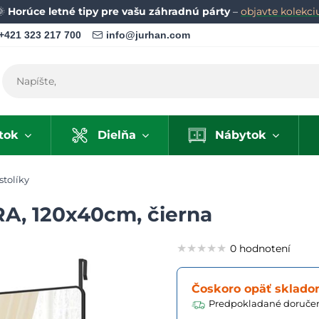
🌞
Horúce letné tipy pre vašu záhradnú párty
–
objavte kolekci
+421 323 217 700
info@jurhan.com
tok
Dielňa
Nábytok
stolíky
RA, 120x40cm, čierna
★★★★★
★★★★★
★★★★★
0 hodnotení
Čoskoro opäť sklad
Predpokladané doručen