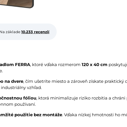
Na základe
10.233 recenzií
kadlom FERRA
, ktoré vďaka rozmerom
120 x 40 cm
poskytu
e.
bo na dvere
, čím ušetríte miesto a zároveň získate praktick
industriálny vzhľad.
ečnostnou fóliou
, ktorá minimalizuje riziko rozbitia a chrá
dennom používaní.
amžité použitie bez montáže
. Vďaka nízkej hmotnosti ho m