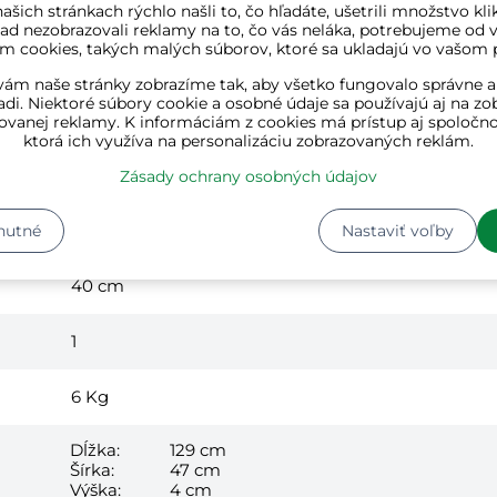
ašich stránkach rýchlo našli to, čo hľadáte, ušetrili množstvo kli
ad nezobrazovali reklamy na to, čo vás neláka, potrebujeme od v
m cookies, takých malých súborov, ktoré sa ukladajú vo vašom p
ám naše stránky zobrazíme tak, aby všetko fungovalo správne a
adi. Niektoré súbory cookie a osobné údaje sa používajú aj na zo
čierna
ovanej reklamy. K informáciám z cookies má prístup aj spoločn
ktorá ich využíva na personalizáciu zobrazovaných reklám.
hliník, sklo
Zásady ochrany osobných údajov
120 cm
nutné
Nastaviť voľby
40 cm
1
6
Kg
Dĺžka:
129 cm
Šírka:
47 cm
Výška:
4 cm