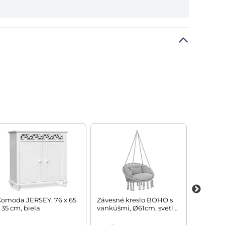
Komoda JERSEY, 76 x 65
Závesné kreslo BOHO s
Teleskop
 35 cm, biela
vankúšmi, Ø61cm, svetlo
kozy DAN
sivá
max. 200
130cm, 