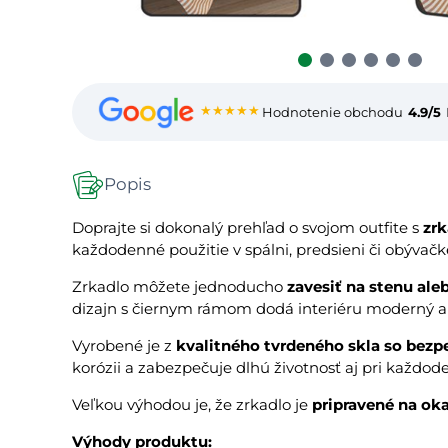
★★★★★
Hodnotenie obchodu
4.9/5
Popis
Doprajte si dokonalý prehľad o svojom outfite s
zr
každodenné použitie v spálni, predsieni či obývačk
Zrkadlo môžete jednoducho
zavesiť na stenu ale
dizajn s čiernym rámom dodá interiéru moderný a 
Vyrobené je z
kvalitného tvrdeného skla so bezp
korózii a zabezpečuje dlhú životnosť aj pri každo
Veľkou výhodou je, že zrkadlo je
pripravené na ok
Výhody produktu: