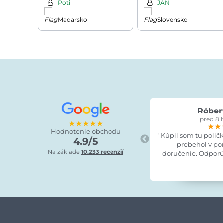
Poti
JAN
Maďarsko
Slovensko
Róber
pred 8 
★★★★★
★★
★★
★★
Hodnotenie obchodu
"Kúpil som tu polič
4.9/5
prebehol v po
Na základe
10.233 recenzií
doručenie. Odporú