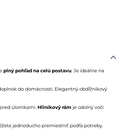
je
plný pohľad na celú postavu
. Je ideálne na
ý doplnok do domácnosti. Elegantný obdĺžnikový
ni pred úlomkami.
Hliníkový rám
je odolný voči
ôžete jednoducho premiestniť podľa potreby.