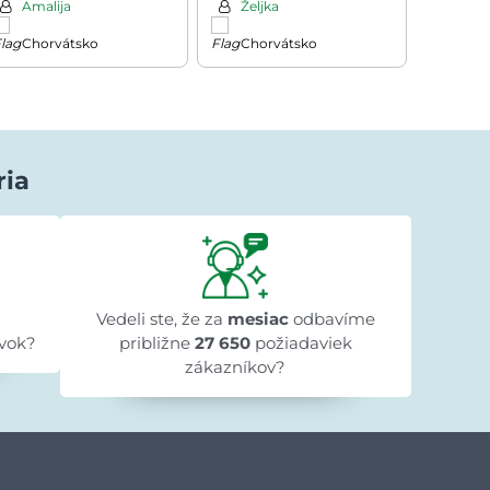
Amalija
Željka
Luci
Chorvátsko
Chorvátsko
Slov
ria
Lenka Beniaková
pred 1 dňom
★★★★★
★★★★★
★★★★★
k
"Objednali sme knižnicu do detskej izby,
"Obje
objednávka bola vybavená rýchlo a tovar
Vedeli ste, že za
mesiac
odbavíme
do
je naozaj krásny. Ďakujeme"
vok?
približne
27 650
požiadaviek
zákazníkov?