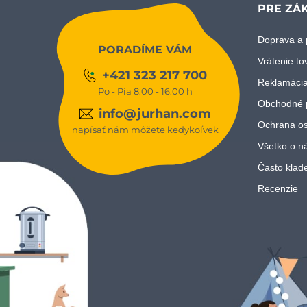
PRE ZÁ
Doprava a 
PORADÍME VÁM
Vrátenie to
+421 323 217 700
Reklamácia
Po - Pia 8:00 - 16:00 h
Obchodné 
info@jurhan.com
Ochrana os
napísať nám môžete kedykoľvek
Všetko o n
Často klad
Recenzie