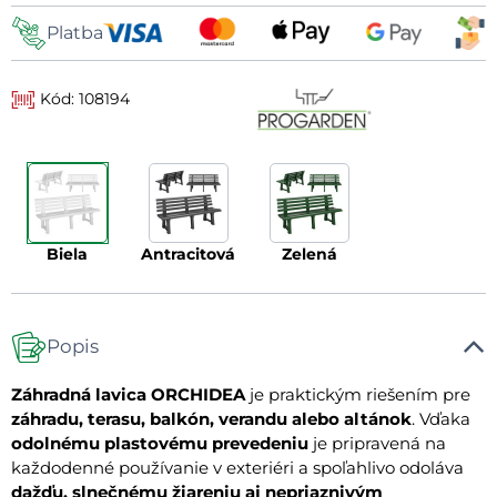
Platba
Kód: 108194
biela
antracitová
zelená
Popis
Záhradná lavica ORCHIDEA
je praktickým riešením pre
záhradu, terasu, balkón, verandu alebo altánok
. Vďaka
odolnému plastovému prevedeniu
je pripravená na
každodenné používanie v exteriéri a spoľahlivo odoláva
dažďu, slnečnému žiareniu aj nepriaznivým