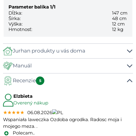
Parameter balíka
1/1
Dĺžka:
147 cm
Šírka:
48 cm
Výška:
12 cm
Hmotnosť:
12 kg
Jurhan produkty u vás doma
Manuál
Recenzie
Manual
5
Elzbieta
Overený nákup
★★★★★
★★★★★
★★★★★
06.08.2026
Wspaniała laweczka Ozdoba ogrodka. Radosc moja i
mojego meza. .
Polecam..