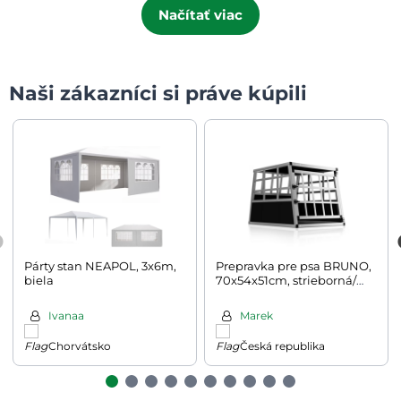
Načítať viac
Naši zákazníci si práve kúpili
Párty stan NEAPOL, 3x6m,
Prepravka pre psa BRUNO,
biela
70x54x51cm, strieborná/
čierna
Ivanaa
Marek
Chorvátsko
Česká republika