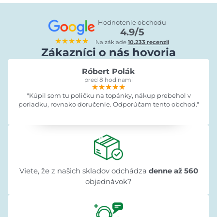
Hodnotenie obchodu
4.9/5
★★★★★
Na základe
10.233 recenzií
Zákazníci o nás hovoria
Róbert Polák
pred 8 hodinami
★★★★★
★★★★★
★★★★★
"Kúpil som tu poličku na topánky, nákup prebehol v
poriadku, rovnako doručenie. Odporúčam tento obchod."
Viete, že z našich skladov odchádza
denne až 560
objednávok?