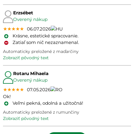
Erzsébet
Overený nákup
★★★★★
★★★★★
★★★★★
06.07.2026
Krásne, estetické spracovanie.
Zatiaľ som nič nezaznamenal.
Automaticky preložené z maďarčiny
zobraziť pôvodný text
Rotaru Mihaela
Overený nákup
★★★★★
★★★★★
★★★★★
07.05.2026
Ok!
Veľmi pekná, odolná a užitočná!
Automaticky preložené z rumunčiny
zobraziť pôvodný text