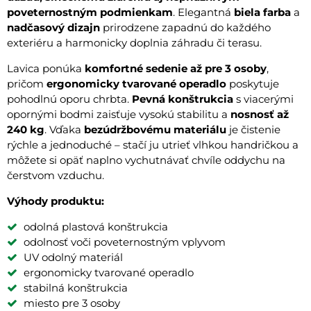
poveternostným podmienkam
. Elegantná
biela farba
a
nadčasový dizajn
prirodzene zapadnú do každého
exteriéru a harmonicky doplnia záhradu či terasu.
Lavica ponúka
komfortné sedenie až pre 3 osoby
,
pričom
ergonomicky tvarované operadlo
poskytuje
pohodlnú oporu chrbta.
Pevná konštrukcia
s viacerými
opornými bodmi zaisťuje vysokú stabilitu a
nosnosť až
240 kg
. Vďaka
bezúdržbovému materiálu
je čistenie
rýchle a jednoduché – stačí ju utrieť vlhkou handričkou a
môžete si opäť naplno vychutnávať chvíle oddychu na
čerstvom vzduchu.
Výhody produktu:
odolná plastová konštrukcia
odolnosť voči poveternostným vplyvom
UV odolný materiál
ergonomicky tvarované operadlo
stabilná konštrukcia
miesto pre 3 osoby