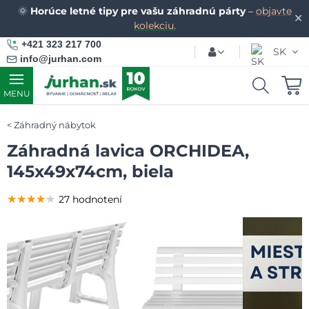
🌞
Horúce letné tipy pre vašu záhradnú párty
–
objavte
✕
kolekciu.
+421 323 217 700
SK
info@jurhan.com
MENU
Záhradný nábytok
Záhradná lavica ORCHIDEA,
145x49x74cm, biela
★★★★★
★★★★★
★★★★★
27 hodnotení