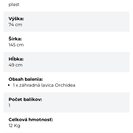
plast
Výška:
74 cm
Šírka:
145 cm
Hĺbka:
49 cm
Obsah balenia:
1 x záhradná lavica Orchidea
Počet balíkov:
1
Celková hmotnosť:
12
Kg