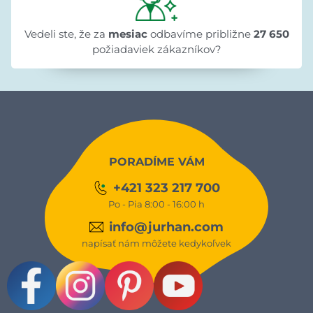
Vedeli ste, že za
mesiac
odbavíme približne
27 650
požiadaviek zákazníkov?
PORADÍME VÁM
+421 323 217 700
Po - Pia 8:00 - 16:00 h
info@jurhan.com
napísať nám môžete kedykoľvek