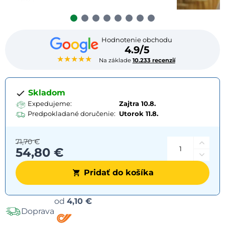
Hodnotenie obchodu
4.9/5
★★★★★
Na základe
10.233 recenzií
Skladom
Expedujeme:
Zajtra 10.8.
Predpokladané doručenie:
Utorok
11.8.
71,70 €
54,80 €
Pridať do košíka
Možnosti
od
4,10 €
Doprava
dopravy