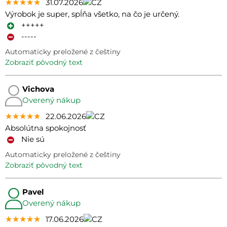
★★★★★
★★★★★
★★★★★
31.07.2026
Výrobok je super, spĺňa všetko, na čo je určený.
+++++
-----
Automaticky preložené z češtiny
zobraziť pôvodný text
Vichova
Overený nákup
★★★★★
★★★★★
★★★★★
22.06.2026
Absolútna spokojnosť
Nie sú
Automaticky preložené z češtiny
zobraziť pôvodný text
Pavel
Overený nákup
★★★★★
★★★★★
★★★★★
17.06.2026