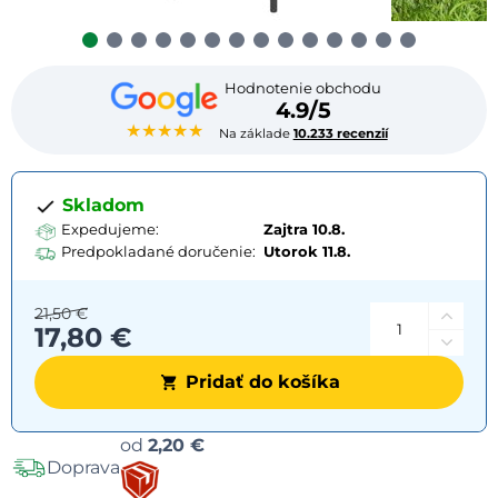
Hodnotenie obchodu
4.9/5
★★★★★
Na základe
10.233 recenzií
Skladom
Expedujeme:
Zajtra 10.8.
Predpokladané doručenie:
Utorok
11.8.
21,50 €
17,80 €
Pridať do košíka
Možnosti
od
2,20 €
Doprava
dopravy