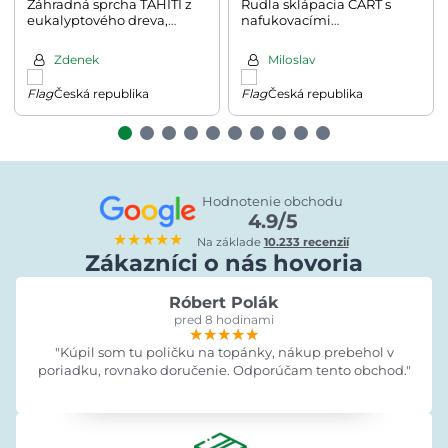
Záhradná sprcha TAHITI z
Rudla sklápacia CART s
eukalyptového dreva,
nafukovacími
223cm, hnedá/strieborná
pneumatikami, max
200kg, modrá
Zdenek
Miloslav
Česká republika
Česká republika
Hodnotenie obchodu
4.9/5
★★★★★
Na základe
10.233 recenzií
Zákazníci o nás hovoria
Róbert Polák
pred 8 hodinami
★★★★★
★★★★★
★★★★★
"Kúpil som tu poličku na topánky, nákup prebehol v
poriadku, rovnako doručenie. Odporúčam tento obchod."