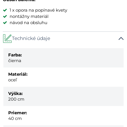
1 x opora na popínavé kvety
nontážny materiál
návod na obsluhu
Technické údaje
Farba:
čierna
Materiál:
oceľ
Výška:
200 cm
Priemer:
40 cm