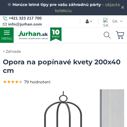
🌞
Horúce letné tipy pre vašu záhradnú párty
–
objavte
✕
kolekciu.
+421 323 217 700
SK
info@jurhan.com
MENU
Záhrada
Opora na popínavé kvety 200x40
cm
★★★★★
★★★★★
★★★★★
79 hodnotení