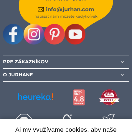
info@jurhan.com
napísať nám môžete kedykoľvek
Facebook
Instagram
Pinterest
Youtube
PRE ZÁKAZNÍKOV
O JURHANE
Aj my využívame cookies, aby naše