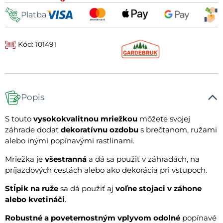
Platba
Kód: 101491
Popis
S touto
vysokokvalitnou mriežkou
môžete svojej
záhrade dodať
dekoratívnu ozdobu
s brečtanom, ružami
alebo inými popínavými rastlinami.
Mriežka je
všestranná
a dá sa použiť v záhradách, na
príjazdových cestách alebo ako dekorácia pri vstupoch.
Stĺpik na ruže
sa dá použiť aj
voľne stojaci v záhone
alebo kvetináči
.
Robustné a poveternostným vplyvom odolné
popínavé