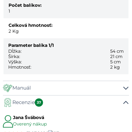
Počet balíkov:
1
Celková hmotnosť:
2
Kg
Parameter balíka
1/1
Dĺžka:
54 cm
Šírka:
21 cm
Výška:
5 cm
Hmotnosť:
2 kg
Manuál
Recenzie
Manuál
37
Jana Švábová
Overený nákup